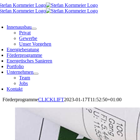
Zum
Inhalt
springen
oggle
avigation
Innenausbau
Privat
Gewerbe
Unser Vorgehen
Energieberatung
Förderprogramme
Energetisches Sanieren
Portfolio
Unternehmen
Team
Jobs
Kontakt
Förderprogramme
CLICKLIFT
2023-01-17T11:52:50+01:00