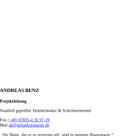
ANDREAS BENZ
Projektleitung
Staatlich geprüfter Holztechniker & Schreinermeister
Fon
(+49) 07835-4 26 97-19
Mail
ab@stefankornmeier.de
„Die Berge, die es zu versetzen gilt, sind in unserem Bewusstsein.“