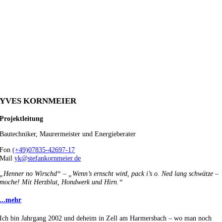
YVES KORNMEIER
Projektleitung
Bautechniker, Maurermeister und Energieberater
Fon
(+49)07835-42697-17
Mail
yk@stefankornmeier.de
„Henner no Wirschd“ – „Wenn’s ernscht wird, pack i’s o. Ned lang schwätze –
moche! Mit Herzblut, Hondwerk und Hirn.“
...mehr
Ich bin Jahrgang 2002 und deheim in Zell am Harmersbach – wo man noch