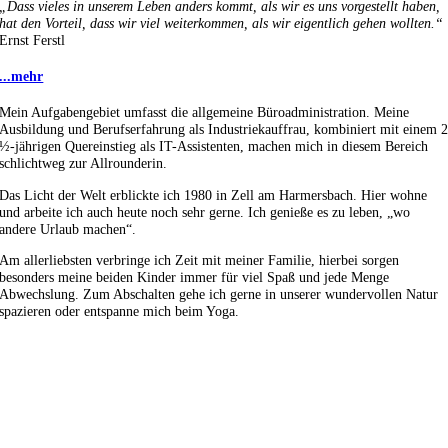
„Dass vieles in unserem Leben anders kommt, als wir es uns vorgestellt haben,
hat den Vorteil, dass wir viel weiterkommen, als wir eigentlich gehen wollten.“
Ernst Ferstl
...mehr
Mein Aufgabengebiet umfasst die allgemeine Büroadministration. Meine
Ausbildung und Berufserfahrung als Industriekauffrau, kombiniert mit einem 
½-jährigen Quereinstieg als IT-Assistenten, machen mich in diesem Bereich
schlichtweg zur Allrounderin.
Das Licht der Welt erblickte ich 1980 in Zell am Harmersbach. Hier wohne
und arbeite ich auch heute noch sehr gerne. Ich genieße es zu leben, „wo
andere Urlaub machen“.
Am allerliebsten verbringe ich Zeit mit meiner Familie, hierbei sorgen
besonders meine beiden Kinder immer für viel Spaß und jede Menge
Abwechslung. Zum Abschalten gehe ich gerne in unserer wundervollen Natur
spazieren oder entspanne mich beim Yoga.