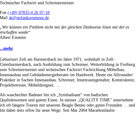
Technischer Fachwirt und Schreinermeister
Fon
(+49) 07835-4 26 97-18
Mail
sk@stefankornmeier.de
„Wir können ein Problem nicht mit der gleichen Denkweise lösen mit der es
erschaffen wurde“
Albert Einstein
...mehr
Geburtsort Zell am Harmersbach im Jahre 1971, wohnhaft in Zell-
Unterharmersbach, nach Ausbildung zum Schreiner, Weiterbildung in Freiburg
zum Schreinermeister und technischen Fachwirt Fachrichtung Möbelbau,
Innenausbau und Gebäudeenergieberater im Handwerk. Heute ein Allrounder/
Praktiker in Sachen Innenausbau, Schreiner, Innenraumgestalter, Konstrukteur,
Projektbetreuer, Möbeldesigner, ….
Als waschechter Badener bin ich „Symbadisant“ von badischen
Qualitätsweinen und gutem Essen. In meiner „QUALITY TIME“ unternehme
ich oft längere Touren mit unserem Beagle Benno oder guten Freunden … und
bin dabei stets offen für neue Wege. Seit Mai 2004 Marathonläufer.