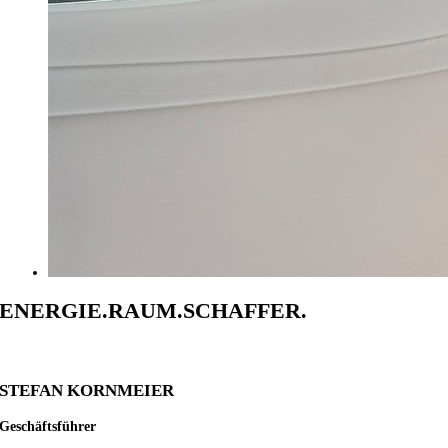
ENERGIE.RAUM.SCHAFFER.
STEFAN KORNMEIER
Geschäftsführer