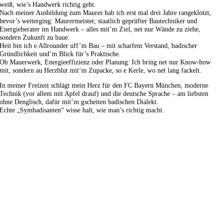
weiß, wie’s Handwerk richtig geht.
Nach meiner Ausbildung zum Maurer hab ich erst mal drei Jahre rangeklotzt,
bevor’s weiterging: Maurermeister, staatlich geprüfter Bautechniker und
Energieberater im Handwerk – alles mit’m Ziel, net nur Wände zu ziehe,
sondern Zukunft zu baue.
Heit bin ich e Allrounder uff’m Bau – mit scharfem Verstand, badischer
Gründlichkeit und’m Blick für’s Praktische.
Ob Mauerwerk, Energieeffizienz oder Planung: Ich bring net nur Know-how
mit, sondern au Herzblut mit’m Zupacke, so e Kerle, wo net lang fackelt.
In meiner Freizeit schlägt mein Herz für den FC Bayern München, moderne
Technik (vor allem mit Apfel drauf) und die deutsche Sprache – am liebsten
ohne Denglisch, dafür mit’m gscheiten badischen Dialekt.
Echte „Symbadisanten“ wisse halt, wie man’s richtig macht.