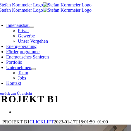
Zum
Inhalt
springen
oggle
avigation
Innenausbau
Privat
Gewerbe
Unser Vorgehen
Energieberatung
Förderprogramme
Energetisches Sanieren
Portfolio
Unternehmen
Team
Jobs
Kontakt
zurück zur Übersicht
PROJEKT B1
View
Larger
PROJEKT B1
CLICKLIFT
2023-01-17T15:01:59+01:00
Image