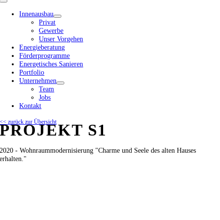
Toggle
Navigation
Innenausbau
Privat
Gewerbe
Unser Vorgehen
Energieberatung
Förderprogramme
Energetisches Sanieren
Portfolio
Unternehmen
Team
Jobs
Kontakt
<< zurück zur Übersicht
PROJEKT S1
2020 - Wohnraummodernisierung "Charme und Seele des alten Hauses
erhalten."
View
Larger
Image