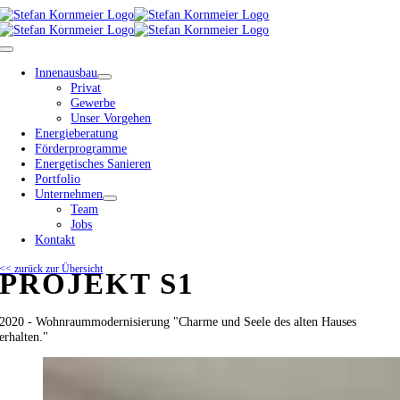
Zum
Inhalt
springen
Toggle
Navigation
Innenausbau
Privat
Gewerbe
Unser Vorgehen
Energieberatung
Förderprogramme
Energetisches Sanieren
Portfolio
Unternehmen
Team
Jobs
Kontakt
<< zurück zur Übersicht
PROJEKT S1
2020 - Wohnraummodernisierung "Charme und Seele des alten Hauses
erhalten."
View
Larger
Image