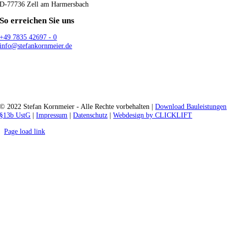
D-77736 Zell am Harmersbach
So erreichen Sie uns
+49 7835 42697 - 0
info@stefankornmeier.de
© 2022 Stefan Kornmeier - Alle Rechte vorbehalten |
Download Bauleistungen
§13b UstG
|
Impressum
|
Datenschutz
|
Webdesign by CLICKLIFT
Page load link
Nach
oben