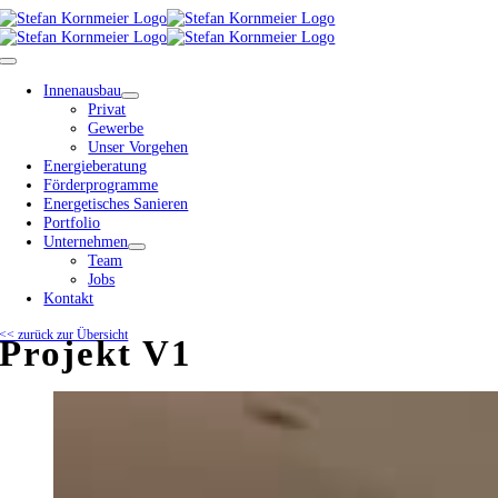
Zum
Inhalt
springen
Toggle
Navigation
Innenausbau
Privat
Gewerbe
Unser Vorgehen
Energieberatung
Förderprogramme
Energetisches Sanieren
Portfolio
Unternehmen
Team
Jobs
Kontakt
<< zurück zur Übersicht
Projekt V1
View
Larger
Image