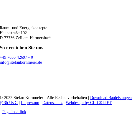
Raum- und Energiekonzepte
Hauptstraße 102
D-77736 Zell am Harmersbach
So erreichen Sie uns
+49 7835 42697 - 0
info@stefankornmeier.de
© 2022 Stefan Kornmeier - Alle Rechte vorbehalten |
Download Bauleistungen
§13b UstG
|
Impressum
|
Datenschutz
|
Webdesign by CLICKLIFT
Page load link
Nach
oben