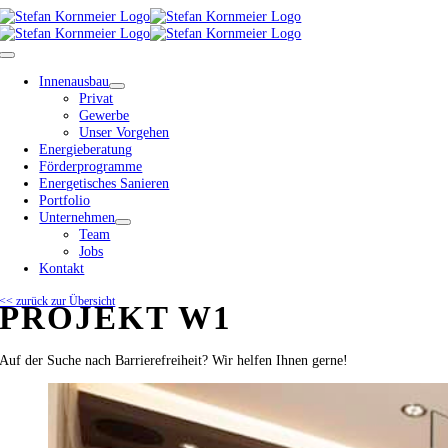
Zum
Inhalt
springen
Toggle
Navigation
Innenausbau
Privat
Gewerbe
Unser Vorgehen
Energieberatung
Förderprogramme
Energetisches Sanieren
Portfolio
Unternehmen
Team
Jobs
Kontakt
<< zurück zur Übersicht
PROJEKT W1
Auf der Suche nach Barrierefreiheit? Wir helfen Ihnen gerne!
View
Larger
Image