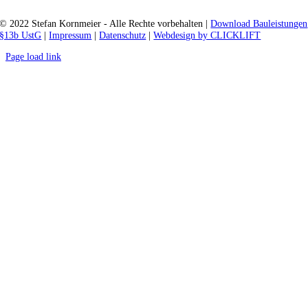
© 2022 Stefan Kornmeier - Alle Rechte vorbehalten |
Download Bauleistungen
§13b UstG
|
Impressum
|
Datenschutz
|
Webdesign by CLICKLIFT
Page load link
Nach
oben