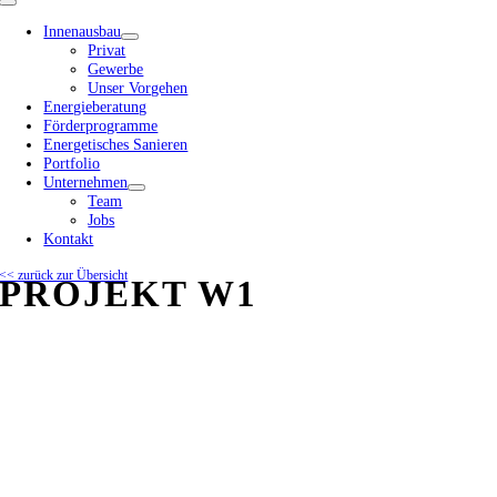
Toggle
Navigation
Innenausbau
Privat
Gewerbe
Unser Vorgehen
Energieberatung
Förderprogramme
Energetisches Sanieren
Portfolio
Unternehmen
Team
Jobs
Kontakt
<< zurück zur Übersicht
PROJEKT W1
View
Larger
Image