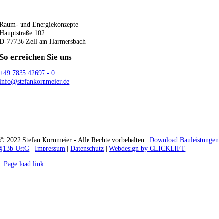
Raum- und Energiekonzepte
Hauptstraße 102
D-77736 Zell am Harmersbach
So erreichen Sie uns
+49 7835 42697 - 0
info@stefankornmeier.de
© 2022 Stefan Kornmeier - Alle Rechte vorbehalten |
Download Bauleistungen
§13b UstG
|
Impressum
|
Datenschutz
|
Webdesign by CLICKLIFT
Page load link
Nach
oben