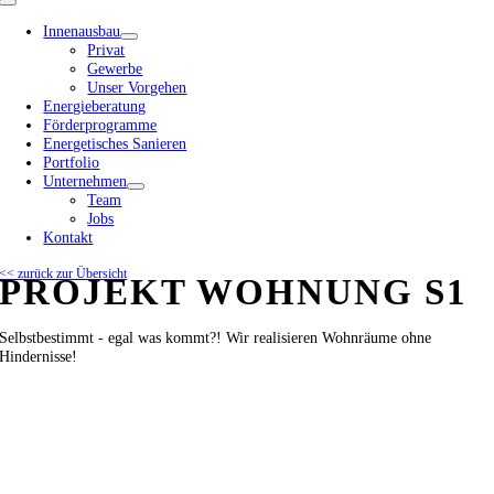
Toggle
Navigation
Innenausbau
Privat
Gewerbe
Unser Vorgehen
Energieberatung
Förderprogramme
Energetisches Sanieren
Portfolio
Unternehmen
Team
Jobs
Kontakt
<< zurück zur Übersicht
PROJEKT WOHNUNG S1
Selbstbestimmt - egal was kommt?! Wir realisieren Wohnräume ohne
Hindernisse!
View
Larger
Image