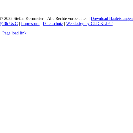
© 2022 Stefan Kornmeier - Alle Rechte vorbehalten |
Download Bauleistungen
§13b UstG
|
Impressum
|
Datenschutz
|
Webdesign by CLICKLIFT
Page load link
Nach
oben